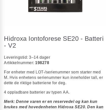
Gå
til
Hidroxa Iontoforese SE20 - Batteri
begynnelsen
av
- V2
bildegalleri
Leveringstid: 3–14 dager
Artikkelnummer:
198278
For enheter med LOT-/serienummer som starter med
M. Hvis enhetens serienummer kun inneholder tall, er
dette de riktige batteriene for deg.
4 oppladbare batterier av typen AA.
Merk: Denne varen er en reservedel og kan kun
brukes med hovedenheten Hidroxa SE20. Den kan