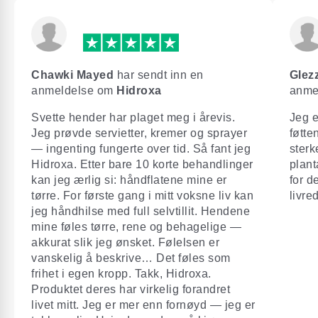
Chawki Mayed
har sendt inn en
Glez
anmeldelse om
Hidroxa
anme
Svette hender har plaget meg i årevis.
Jeg e
Jeg prøvde servietter, kremer og sprayer
føtte
— ingenting fungerte over tid. Så fant jeg
sterk
Hidroxa. Etter bare 10 korte behandlinger
plant
kan jeg ærlig si: håndflatene mine er
for d
tørre. For første gang i mitt voksne liv kan
livre
jeg håndhilse med full selvtillit. Hendene
mine føles tørre, rene og behagelige —
akkurat slik jeg ønsket. Følelsen er
vanskelig å beskrive… Det føles som
frihet i egen kropp. Takk, Hidroxa.
Produktet deres har virkelig forandret
livet mitt. Jeg er mer enn fornøyd — jeg er