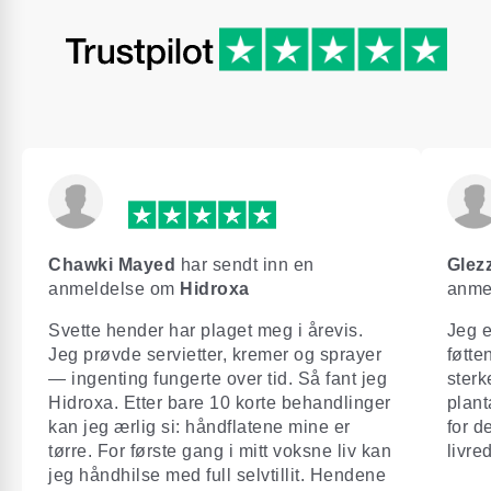
Chawki Mayed
har sendt inn en
Glez
anmeldelse om
Hidroxa
anme
Svette hender har plaget meg i årevis.
Jeg e
Jeg prøvde servietter, kremer og sprayer
føtte
— ingenting fungerte over tid. Så fant jeg
sterk
Hidroxa. Etter bare 10 korte behandlinger
plant
kan jeg ærlig si: håndflatene mine er
for d
tørre. For første gang i mitt voksne liv kan
livre
jeg håndhilse med full selvtillit. Hendene