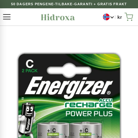
50 DAGERS PENGENE-TILBAKE-GARANTI + GRATIS FRAKT
kr
Toggle Nav
Min
Gå
til
slutten
av
bildegalleri