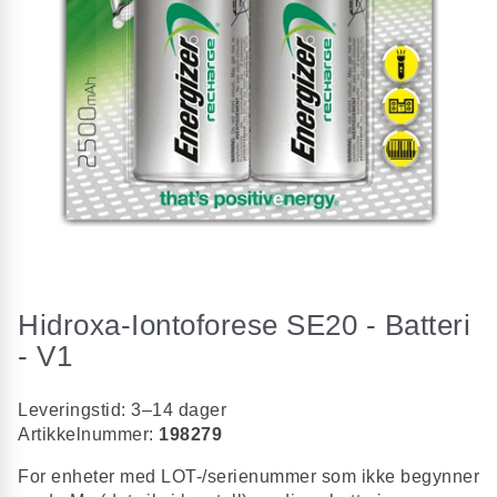
Gå
til
Hidroxa-Iontoforese SE20 - Batteri
begynnelsen
av
- V1
bildegalleri
Leveringstid: 3–14 dager
Artikkelnummer:
198279
For enheter med LOT-/serienummer som ikke begynner