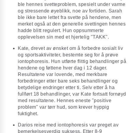
ble hennes svetteproblem, spesielt under varme
og stressende øyeblikk, noe av fortiden. Sarah
ble ikke bare lettet fra svette på hendene, men
merket også at den generelle svettingen hennes
hadde blitt regulert. Hun oppsummerte
opplevelsen sin med et hjertelig "TAKK".
Kate, drevet av ønsket om å forbedre sosialt liv
og sportsaktiviteter, bestemte seg for å prøve
iontophoresis. Hun utførte flittig behandlinger på
hendene og føttene hver dag i 12 dager.
Resultatene var lovende, med merkbare
forbedringer etter bare seks behandlinger og
betydelige endringer etter ti. Selv etter å ha
fullført 18 behandlinger, var Kate fortsatt fornøyd
med resultatene. Hennes eneste "positive
problem" var tørr hud, som krever hyppig
fuktighet.
Darios reise med iontophoresis var preget av
bemerkelsesverdig suksess. Etter 8-9