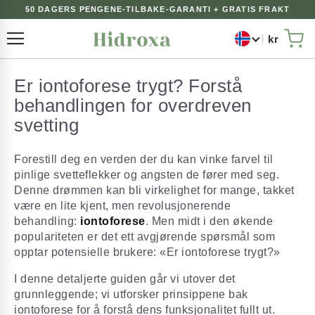
50 DAGERS PENGENE-TILBAKE-GARANTI + GRATIS FRAKT
kr
Toggle Nav
Min
Er iontoforese trygt? Forstå
behandlingen for overdreven
svetting
Forestill deg en verden der du kan vinke farvel til
pinlige svetteflekker og angsten de fører med seg.
Denne drømmen kan bli virkelighet for mange, takket
være en lite kjent, men revolusjonerende
behandling:
iontoforese
. Men midt i den økende
populariteten er det ett avgjørende spørsmål som
opptar potensielle brukere: «Er iontoforese trygt?»
I denne detaljerte guiden går vi utover det
grunnleggende; vi utforsker prinsippene bak
iontoforese for å forstå dens funksjonalitet fullt ut.