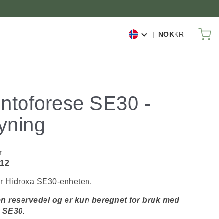
Mi
O
NOK
KR
ontoforese SE30 -
yning
r
12
or Hidroxa SE30-enheten.
n reservedel og er kun beregnet for bruk med
 SE30.