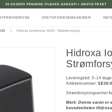
50 DAGERS PENGENE-TILBAKE-GARANTI + GRATIS FRAKT
HYPERHIDROSE
IONTOFORESEMASKINER
INF
SE30
Hidroxa Iontoforese SE30 - Strømforsyning
Hidroxa I
Strømfors
Leveringstid: 3–14 dage
Artikkelnummer:
SE30-0
Strømforsyningsenhet f
Merk: Denne varen er e
hovedenheten Hidroxa