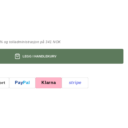
 og tolladministrasjon på 341 NOK
LEGG I HANDLEKURV
Pay
Pal
Klarna
stripe
ort