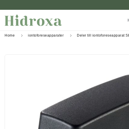
Home
iontoforeseapparater
Deler till iontoforeseapparat 
Gå
til
slutten
av
bildegalleri